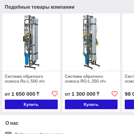
Подобные товары компании
Система обратного
Система обратного
Сист
осмоса Ro-L 500 л/ч
осмоса RO-L 250 л/ч
осмо
1 650 000
1 300 000
98 
от
₸
от
₸
Купить
Купить
О нас