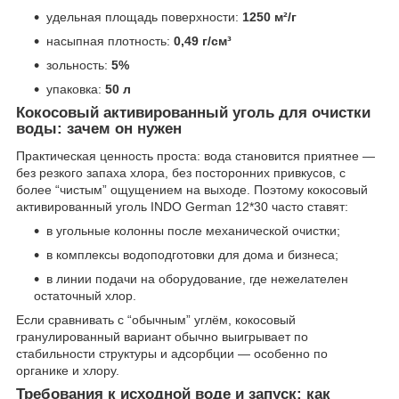
удельная площадь поверхности:
1250 м²/г
насыпная плотность:
0,49 г/см³
зольность:
5%
упаковка:
50 л
Кокосовый активированный уголь для очистки
воды: зачем он нужен
Практическая ценность проста: вода становится приятнее —
без резкого запаха хлора, без посторонних привкусов, с
более “чистым” ощущением на выходе. Поэтому кокосовый
активированный уголь INDO German 12*30 часто ставят:
в угольные колонны после механической очистки;
в комплексы водоподготовки для дома и бизнеса;
в линии подачи на оборудование, где нежелателен
остаточный хлор.
Если сравнивать с “обычным” углём, кокосовый
гранулированный вариант обычно выигрывает по
стабильности структуры и адсорбции — особенно по
органике и хлору.
Требования к исходной воде и запуск: как