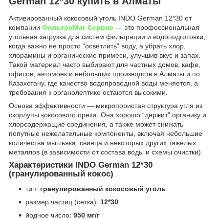
German 12*30 купить в Алматы
Активированный кокосовый уголь INDO German 12*30 от
компании
ФильтроМаг Сервис
— это профессиональная
угольная загрузка для систем фильтрации и водоподготовки,
когда важно не просто “осветлить” воду, а убрать хлор,
хлорамины и органические примеси, улучшив вкус и запах.
Такой материал часто выбирают для частных домов, кафе,
офисов, автомоек и небольших производств в Алматы и по
Казахстану, где качество водопроводной воды меняется, а
требования к органолептике остаются высокими.
Основа эффективности — микропористая структура угля из
скорлупы кокосового ореха. Она хорошо “держит” органику и
хлорсодержащие соединения, а также может снижать
попутные нежелательные компоненты, включая небольшие
количества мышьяка, свинца и некоторых других тяжёлых
металлов (в зависимости от состава воды и схемы очистки).
Характеристики INDO German 12*30
(гранулированный кокос)
тип:
гранулированный кокосовый уголь
размер частиц (сетка):
12*30
йодное число:
950 мг/г