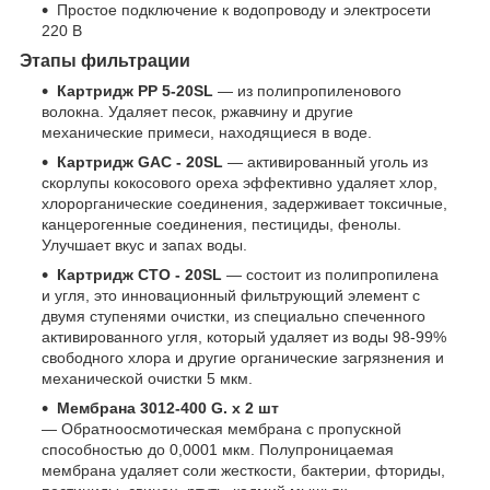
Простое подключение к водопроводу и электросети
220 В
Этапы фильтрации
Картридж РР 5-20SL
— из полипропиленового
волокна. Удаляет песок, ржавчину и другие
механические примеси, находящиеся в воде.
Картридж GAC - 20SL
— активированный уголь из
скорлупы кокосового ореха эффективно удаляет хлор,
хлорорганические соединения, задерживает токсичные,
канцерогенные соединения, пестициды, фенолы.
Улучшает вкус и запах воды.
Картридж СТО - 20SL
— состоит из полипропилена
и угля, это инновационный фильтрующий элемент с
двумя ступенями очистки, из специально спеченного
активированного угля, который удаляет из воды 98-99%
свободного хлора и другие органические загрязнения и
механической очистки 5 мкм.
Мембрана 3012-400 G. х 2 шт
— Обратноосмотическая мембрана с пропускной
способностью до 0,0001 мкм. Полупроницаемая
мембрана удаляет соли жесткости, бактерии, фториды,