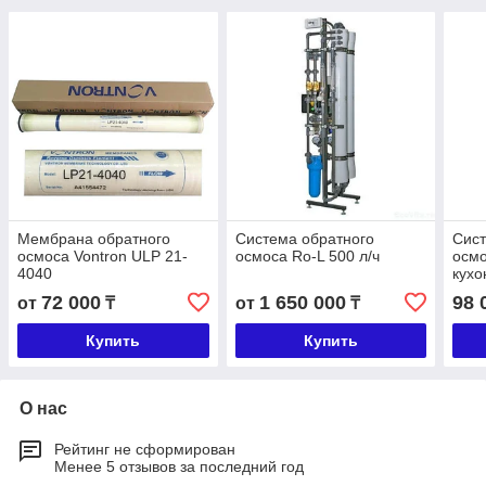
Мембрана обратного
Система обратного
Сист
осмоса Vontron ULP 21-
осмоса Ro-L 500 л/ч
осмо
4040
кухо
550
72 000
1 650 000
98 
от
₸
от
₸
Купить
Купить
О нас
Рейтинг не сформирован
Менее 5 отзывов за последний год