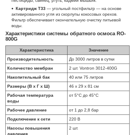
пестициды, свинец, ртуть, кадмий мышьяк.
Картридж Т33
— угольный постфильтр — на основе
активированного угля из скорлупы кокосовых орехов.
Фильтр обеспечивает окончательную очистку питьевой
воды.
Характеристики системы обратного осмоса RO-
800G
Характеристика
Значение
Производительность
До 3000 литров в сутки
Количество мембран
2 шт. Vontron 3012-400G
Накопительный бак
40 или 75 литров
Размеры (В x Г x Ш)
46 х 29 х 81 см
Рабочая температура
от 5°C до 45°C
воды
Рабочее давление
от 1 до 2,8 бар
Подключение к сети
220 В
Насосы повышения
2 шт.
давления